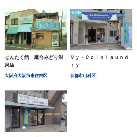
その他
せんたく館 鷹合みどり温
Ｍｙ・Ｃｏｉｎｌａｕｎｄ
泉店
ｒｙ
大阪府大阪市東住吉区
京都市山科区