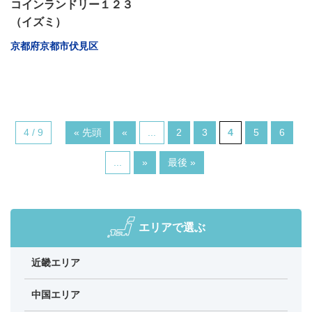
コインランドリー１２３
（イズミ）
京都府京都市伏見区
4 / 9
« 先頭
«
...
2
3
4
5
6
...
»
最後 »
エリアで選ぶ
近畿エリア
中国エリア